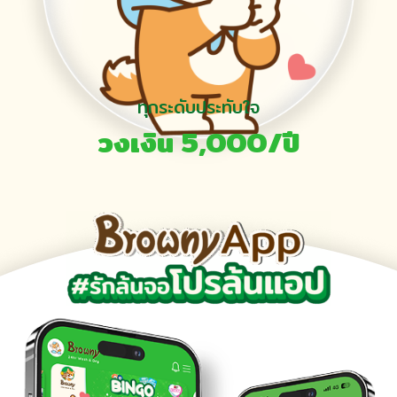
ทุกระดับประทับใจ
วงเงิน 5,OOO/ปี