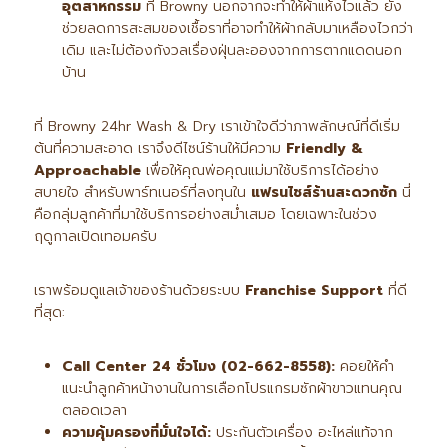
อุตสาหกรรม
ที่ Browny นอกจากจะทำให้ผ้าแห้งไวแล้ว ยัง
ช่วยลดการสะสมของเชื้อราที่อาจทำให้ผ้ากลับมาเหลืองไวกว่า
เดิม และไม่ต้องกังวลเรื่องฝุ่นละอองจากการตากแดดนอก
บ้าน
ที่ Browny 24hr Wash & Dry เราเข้าใจดีว่าภาพลักษณ์ที่ดีเริ่ม
ต้นที่ความสะอาด เราจึงดีไซน์ร้านให้มีความ
Friendly &
Approachable
เพื่อให้คุณพ่อคุณแม่มาใช้บริการได้อย่าง
สบายใจ สำหรับพาร์ทเนอร์ที่ลงทุนใน
แฟรนไชส์ร้านสะดวกซัก
นี่
คือกลุ่มลูกค้าที่มาใช้บริการอย่างสม่ำเสมอ โดยเฉพาะในช่วง
ฤดูกาลเปิดเทอมครับ
เราพร้อมดูแลเจ้าของร้านด้วยระบบ
Franchise Support
ที่ดี
ที่สุด:
Call Center 24
ชั่วโมง (02-662-8558):
คอยให้คำ
แนะนำลูกค้าหน้างานในการเลือกโปรแกรมซักผ้าขาวแทนคุณ
ตลอดเวลา
ความคุ้มครองที่มั่นใจได้:
ประกันตัวเครื่อง อะไหล่แท้จาก