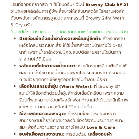
แขนที่ซักออกยากสุด ๆ ใช่ไหมครับ? วันนี้
Browny Club EP.51
จะมาเผยเคล็ดลับการกู้ชีพเสื้อขาวให้กลับมาสดใส ไร้คราบฝังลึก
ด้วยพลังการซักมาตรฐานอุตสาหกรรมที่ Browny 24hr Wash
& Dry ครับ
ในคลิปนี้เราได้รวบรวมเทคนิคขจัดคราบเหลืองแบบอยู่หมัดมาฝาก
ป้ายก่อนซักด้วยน้ำยาล้างจานหรือสบู่ซักผ้า:
สำหรับคราบ
เหงื่อไคลบริเวณปกเสื้อ ให้ใช้น้ำยาล้างจานป้ายทิ้งไว้ 5-10
นาที เพราะน้ำยาล้างจานมีคุณสมบัติสลายคราบไขมันจาก
ร่างกายได้ดีเยี่ยม
พลังเบกกิ้งโซดาและน้ำมะนาว:
หากมีคราบเหลืองฝังลึก ให้
ผสมเบกกิ้งโซดากับน้ำมะนาวพอกไว้บริเวณคราบ กรดอ่อน
ๆ จะช่วยกัดคราบให้หลุดออกโดยไม่ทำลายเนื้อผ้า
เลือกโปรแกรมน้ำอุ่น (Warm Water):
ที่ Browny เรา
แนะนำให้เลือกซักด้วยน้ำอุ่นสำหรับเสื้อนักเรียน เพราะความ
ร้อนที่พอเหมาะจะช่วยให้ผงซักฟอกทำงานได้เต็มประสิทธิภาพ
และช่วยสลายคราบเหลืองได้ดีกว่าน้ำเย็น
ใช้สารฟอกขาวเฉพาะจุด:
สำหรับเสื้อผ้าที่หมองทั้งตัว
สามารถเติมน้ำยาซักผ้าขาวลงในช่องใส่ตามปริมาณที่เหมาะ
สม เพื่อคืนความสว่างกระจ่างใสแบบ
Love & Care
อบผ้าเพื่อความขาวนาน:
การอบด้วย
เครื่องอบผ้า