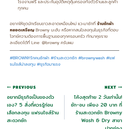
โรงงานฟรี และประกันอุบัติเหตุคุ้มครองทั้งตัวร้านและลูกค้า
ทุกคน
อยากให้ชุดนักเรียนขาวสะอาดเหมือนใหม่ แวะมาซักที่
ร้านซักผ้า
หยอดเหรียญ
Browny นะฮับ หรือหากสนใจลงทุนในธุรกิจที่ตอบ
โจทย์ความต้องการพื้นฐานของทุกครอบครัว ทักมาคุยราย
ละเอียดได้ที่ Line: @browny ครับผม
#BROWNYรักคนซักผ้า
#ร้านสะดวกซัก
#brownywash
#แฟ
รนไชส์น่าลงทุน
#ธุรกิจมาแรง
PREVIOUS
NEXT
อยากมีธุรกิจเป็นของตัว
โค้งสุดท้าย 2 วันเท่านั้น!
เอง? 5 สิ่งที่ควรรู้ก่อน
ซัก-อบ เพียง 20 บาท ที่
เลือกลงทุน แฟรนไชส์ร้าน
ร้านสะดวกซัก Browny
สะดวกซัก
Wash & Dry สาขา
ปากช่อง