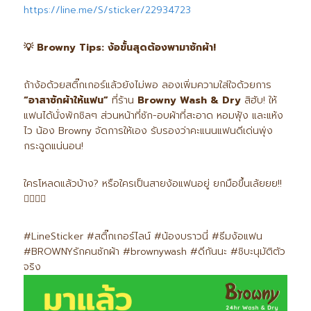
https://line.me/S/sticker/22934723
💡 Browny Tips:
ง้อขั้นสุดต้องพามาซักผ้า!
ถ้าง้อด้วยสติ๊กเกอร์แล้วยังไม่พอ ลองเพิ่มความใส่ใจด้วยการ
“
อาสาซักผ้าให้แฟน”
ที่ร้าน
Browny Wash & Dry
สิฮับ! ให้
แฟนได้นั่งพักชิลๆ ส่วนหน้าที่ซัก-อบผ้าที่สะอาด หอมฟุ้ง และแห้ง
ไว น้อง Browny จัดการให้เอง รับรองว่าคะแนนแฟนดีเด่นพุ่ง
กระฉูดแน่นอน!
ใครโหลดแล้วบ้าง? หรือใครเป็นสายง้อแฟนอยู่ ยกมือขึ้นเล้ยยย!!
🙋‍♂️🙋‍♀️
#LineSticker #สติ๊กเกอร์ไลน์ #น้องบราวนี่ #ธีมง้อแฟน
#BROWNYรักคนซักผ้า #brownywash #ดีกันนะ #ชิบะนุมัติตัว
จริง