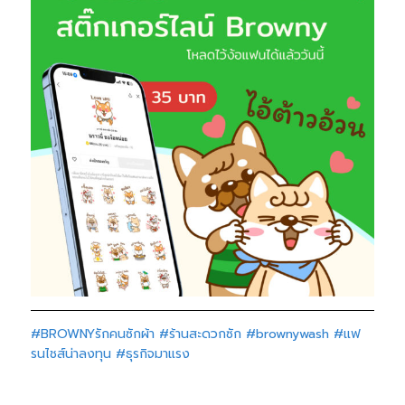
#BROWNYรักคนซักผ้า
#ร้านสะดวกซัก
#brownywash
#แฟ
รนไชส์น่าลงทุน
#ธุรกิจมาแรง