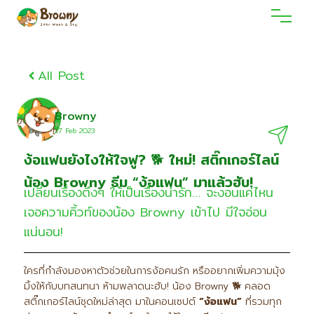
All Post
Browny
27 Feb 2O23
ง้อแฟนยังไงให้ใจฟู? 🐕 ใหม่! สติ๊กเกอร์ไลน์
น้อง Browny ธีม “ง้อแฟน” มาแล้วฮับ!
เปลี่ยนเรื่องตึงๆ ให้เป็นเรื่องน่ารัก… จะงอนแค่ไหน
เจอความคิ้วท์ของน้อง Browny เข้าไป มีใจอ่อน
แน่นอน!
ใครที่กำลังมองหาตัวช่วยในการง้อคนรัก หรืออยากเพิ่มความมุ้ง
มิ้งให้กับบทสนทนา ห้ามพลาดนะฮับ! น้อง Browny 🐕 คลอด
สติ๊กเกอร์ไลน์ชุดใหม่ล่าสุด มาในคอนเซปต์
“
ง้อแฟน”
ที่รวมทุก