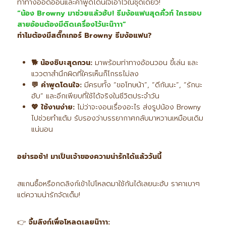
ท่าทางออดอ้อนและคำพูดโดนใจเอาไว้ในชุดเดียว!
“
น้อง Browny
มาช่วยแล้วฮับ! ธีมง้อแฟนสุดคิ้วท์ ใครชอบ
สายอ้อนต้องมีติดเครื่องไว้นะน๊าาา”
ทำไมต้องมีสติ๊กเกอร์ Browny
ธีมง้อแฟน?
🐕
น้องชิบะสุดกวน:
มาพร้อมท่าทางอ้อนวอน ขี้เล่น และ
แววตาสำนึกผิดที่ใครเห็นก็โกรธไม่ลง
💬
คำพูดโดนใจ:
มีครบทั้ง “ขอโทษน้า”, “ดีกันนะ”, “รักนะ
ฮับ” และอีกเพียบที่ใช้ได้จริงในชีวิตประจำวัน
💖
ใช้งานง่าย:
ไม่ว่าจะงอนเรื่องอะไร ส่งรูปน้อง Browny
ไปช่วยทำแต้ม รับรองว่าบรรยากาศกลับมาหวานเหมือนเดิม
แน่นอน
อย่ารอช้า! มาเป็นเจ้าของความน่ารักได้แล้ววันนี้
สแกนซื้อหรือกดลิงก์เข้าไปโหลดมาใช้กันได้เลยนะฮับ ราคาเบาๆ
แต่ความน่ารักจัดเต็ม!
👉
จิ้มลิงก์เพื่อโหลดเลยน๊าาา: