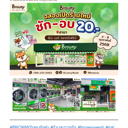
#BROWNYรักคนซักผ้า
#ร้านสะดวกซัก
#brownywash
#แฟ