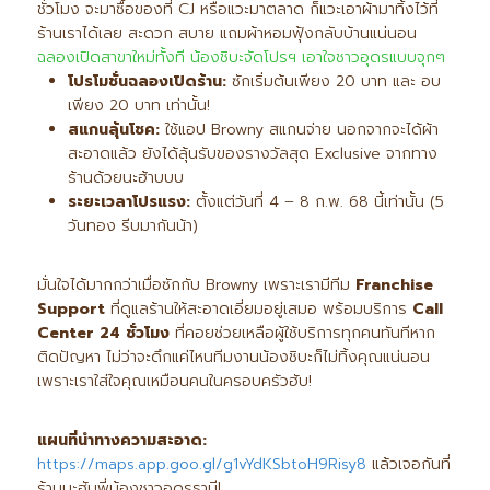
ชั่วโมง จะมาซื้อของที่ CJ หรือแวะมาตลาด ก็แวะเอาผ้ามาทิ้งไว้ที่
ร้านเราได้เลย สะดวก สบาย แถมผ้าหอมฟุ้งกลับบ้านแน่นอน
ฉลองเปิดสาขาใหม่ทั้งที น้องชิบะจัดโปรฯ เอาใจชาวอุดรแบบจุกๆ
โปรโมชั่นฉลองเปิดร้าน:
ซักเริ่มต้นเพียง 20 บาท และ อบ
เพียง 20 บาท เท่านั้น!
สแกนลุ้นโชค:
ใช้แอป Browny สแกนจ่าย นอกจากจะได้ผ้า
สะอาดแล้ว ยังได้ลุ้นรับของรางวัลสุด Exclusive จากทาง
ร้านด้วยนะฮ้าบบบ
ระยะเวลาโปรแรง:
ตั้งแต่วันที่ 4 – 8 ก.พ. 68 นี้เท่านั้น (5
วันทอง รีบมากันน้า)
มั่นใจได้มากกว่าเมื่อซักกับ Browny เพราะเรามีทีม
Franchise
Support
ที่ดูแลร้านให้สะอาดเอี่ยมอยู่เสมอ พร้อมบริการ
Call
Center 24
ชั่วโมง
ที่คอยช่วยเหลือผู้ใช้บริการทุกคนทันทีหาก
ติดปัญหา ไม่ว่าจะดึกแค่ไหนทีมงานน้องชิบะก็ไม่ทิ้งคุณแน่นอน
เพราะเราใส่ใจคุณเหมือนคนในครอบครัวฮับ!
แผนที่นำทางความสะอาด:
https://maps.app.goo.gl/g1vYdKSbtoH9Risy8
แล้วเจอกันที่
ร้านนะฮับพี่น้องชาวอุดรธานี!