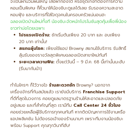
จะเป็นผ้านวมผืนใหญ่ เสื้อผ้ากองโต หรือชุดเก่งที่ต้องการความ
หอมเป็นพิเศษ ก็หิ้วมาให้น้องชิบะดูแลได้เลย รับรองความสะอาด
หอมฟุ้ง และบริการที่ใส่ใจดุจคนในครอบครัวแน่นอนฮะ
ฉลองเปิดบ้านใหม่ทั้งที น้องชิบะจัดหนักโปรโมชันสุดคุ้มเพื่อพี่น้อง
ชาวท่าบ่อโดยเฉพาะ
โปรแรงเปิดร้าน:
ซักเริ่มต้นเพียง 20 บาท และ อบเพียง
20 บาท เท่านั้น!
สแกนลุ้นโชค:
เพียงใช้แอป Browny สแกนใช้บริการ รับสิทธิ์
ลุ้นรับของรางวัลสุดพิเศษฉลองเปิดสาขาใหม่ทันที
ระยะเวลาความฟิน:
ตั้งแต่วันนี้ – 9 มี.ค. 68 นี้เท่านั้นนะฮับ
(รีบมากันน้า)
ทำไมใครๆ ก็ไว้วางใจ
ร้านสะดวกซัก
Browny? นอกจาก
เครื่องจักรที่ทันสมัยแล้ว เรายังมีบริการ
Franchise Support
ที่ดีที่สุดในวงการ คอยดูแลมาตรฐานร้านให้สะอาดและปลอดภัย
อยู่เสมอ และที่สำคัญที่สุด เรามีทีม
Call Center 24
ชั่วโมง
คอยช่วยเหลือผู้ใช้บริการทุกคนทันที หากติดปัญหาการใช้งานหรือ
แอปพลิเคชัน ไม่ต้องรอเจ้าของร้านนานๆ เพราะทีมงานน้องชิบะ
พร้อม Support คุณทุกวินาทีฮับ!