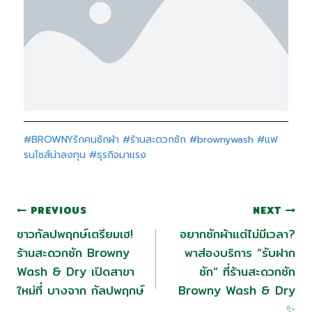
#BROWNYรักคนซักผ้า
#ร้านสะดวกซัก
#brownywash
#แฟ
รนไชส์น่าลงทุน
#ธุรกิจมาแรง
PREVIOUS
NEXT
ชาวกัลปพฤกษ์เตรียมเฮ!
อยากซักผ้าแต่ไม่มีเวลา?
ร้านสะดวกซัก Browny
พาส่องบริการ “รับฝาก
Wash & Dry เปิดสาขา
ซัก” ที่ร้านสะดวกซัก
ใหม่ที่ บางจาก กัลปพฤกษ์
Browny Wash & Dry
✨