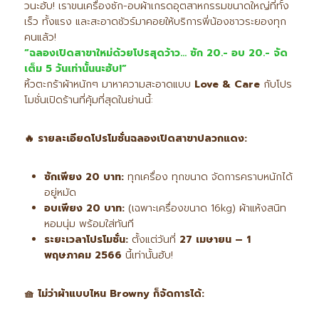
วนะฮับ! เราขนเครื่องซัก-อบผ้าเกรดอุตสาหกรรมขนาดใหญ่ที่ทั้ง
เร็ว ทั้งแรง และสะอาดชัวร์มาคอยให้บริการพี่น้องชาวระยองทุก
คนแล้ว!
“
ฉลองเปิดสาขาใหม่ด้วยโปรสุดว้าว… ซัก 20.-
อบ 20.-
จัด
เต็ม 5
วันเท่านั้นนะฮับ!”
หิ้วตะกร้าผ้าหนักๆ มาหาความสะอาดแบบ
Love & Care
กับโปร
โมชั่นเปิดร้านที่คุ้มที่สุดในย่านนี้:
🔥
รายละเอียดโปรโมชั่นฉลองเปิดสาขาปลวกแดง:
ซักเพียง 20
บาท:
ทุกเครื่อง ทุกขนาด จัดการคราบหนักได้
อยู่หมัด
อบเพียง 20
บาท:
(เฉพาะเครื่องขนาด 16kg) ผ้าแห้งสนิท
หอมนุ่ม พร้อมใส่ทันที
ระยะเวลาโปรโมชั่น:
ตั้งแต่วันที่
27
เมษายน – 1
พฤษภาคม 2566
นี้เท่านั้นฮับ!
🧺
ไม่ว่าผ้าแบบไหน Browny
ก็จัดการได้: