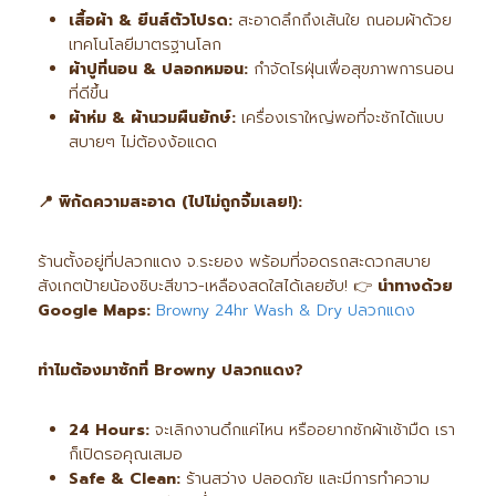
เสื้อผ้า &
ยีนส์ตัวโปรด:
สะอาดลึกถึงเส้นใย ถนอมผ้าด้วย
เทคโนโลยีมาตรฐานโลก
ผ้าปูที่นอน &
ปลอกหมอน:
กำจัดไรฝุ่นเพื่อสุขภาพการนอน
ที่ดีขึ้น
ผ้าห่ม &
ผ้านวมผืนยักษ์:
เครื่องเราใหญ่พอที่จะซักได้แบบ
สบายๆ ไม่ต้องง้อแดด
📍
พิกัดความสะอาด (ไปไม่ถูกจิ้มเลย!):
ร้านตั้งอยู่ที่ปลวกแดง จ.ระยอง พร้อมที่จอดรถสะดวกสบาย
สังเกตป้ายน้องชิบะสีขาว-เหลืองสดใสได้เลยฮับ! 👉
นำทางด้วย
Google Maps:
Browny 24hr Wash & Dry ปลวกแดง
ทำไมต้องมาซักที่ Browny
ปลวกแดง?
24 Hours:
จะเลิกงานดึกแค่ไหน หรืออยากซักผ้าเช้ามืด เรา
ก็เปิดรอคุณเสมอ
Safe & Clean:
ร้านสว่าง ปลอดภัย และมีการทำความ