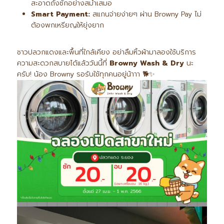
สะอาดถังซักอย่างสม่ำเสมอ
Smart Payment:
สแกนจ่ายง่ายๆ ผ่าน Browny Pay ไม่
ต้องพกเหรียญให้ยุ่งยาก
ชาวปลวกแดงและพื้นที่ใกล้เคียง อย่าลืมหิ้วผ้ามาลองใช้บริการ
ความสะดวกสบายได้แล้ววันนี้ที่
Browny Wash & Dry
นะ
ครับ! น้อง Browny รอรับใช้ทุกคนอยู่น้าาา 🐕✨