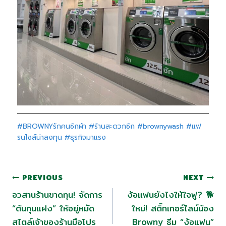
#BROWNYรักคนซักผ้า
#ร้านสะดวกซัก
#brownywash
#แฟ
รนไชส์น่าลงทุน
#ธุรกิจมาแรง
PREVIOUS
NEXT
อวสานร้านขาดทุน! จัดการ
ง้อแฟนยังไงให้ใจฟู? 🐕
“ต้นทุนแฝง” ให้อยู่หมัด
ใหม่! สติ๊กเกอร์ไลน์น้อง
สไตล์เจ้าของร้านมือโปร
Browny ธีม “ง้อแฟน”