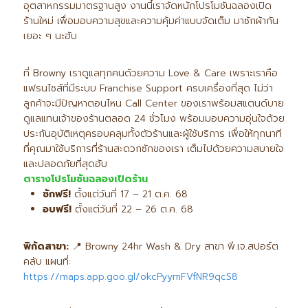
อุตสาหกรรมมาตรฐานสูง งานนี้เราจัดหนักโปรโมชันฉลองเปิด
ร้านใหม่ เพื่อมอบความสุขและความคุ้มค่าแบบจัดเต็ม มาซักผ้ากัน
เยอะ ๆ นะฮับ
ที่ Browny เราดูแลทุกคนด้วยความ Love & Care เพราะเราคือ
แฟรนไชส์ที่มีระบบ Franchise Support ครบเครื่องที่สุด ไม่ว่า
ลูกค้าจะมีปัญหาตอนไหน Call Center ของเราพร้อมสแตนด์บาย
ดูแลแทนเจ้าของร้านตลอด 24 ชั่วโมง พร้อมมอบความอุ่นใจด้วย
ประกันอุบัติเหตุครอบคลุมทั้งตัวร้านและผู้ใช้บริการ เพื่อให้ทุกนาที
ที่คุณมาใช้บริการที่ร้านสะดวกซักของเรา เต็มไปด้วยความสบายใจ
และปลอดภัยที่สุดฮับ
ตารางโปรโมชันฉลองเปิดร้าน
ซักฟรี!
ตั้งแต่วันที่ 17 – 21 ต.ค. 68
อบฟรี!
ตั้งแต่วันที่ 22 – 26 ต.ค. 68
พิกัดสาขา:
📍 Browny 24hr Wash & Dry สาขา พี.เจ.สปอร์ต
คลับ แผนที่:
https://maps.app.goo.gl/okcPyymFVfNR9qcS8