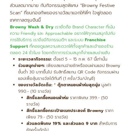
ส่วนลดมากมาย กับกิจกรรมสุดพิเศษ “Browny Festive
Scan” ที่ขนกองทัพของรางวัลมาแจกให้พี่ๆ ใจฟูตลอด
เทศกาลตรุษจีนนี้
Browny Wash & Dry
เรายึดถือ Brand Character ที่เน้น
ความ Friendly และ Approachable อยากให้ทุกคนสนุกไปกับ
การใช้บริการ เราจึงมีกิจกรรมดีๆ และระบบ
Franchise
Support
ที่คอยดูแลความสะดวกให้ทั้งลูกค้าและเจ้าของร้าน
ตลอด 24 ชั่วโมง โดยกติกาการร่วมสนุกก็ง่ายแสนง่ายฮับ
ระยะเวลากิจกรรม:
ตั้งแต่ 5 – 15 ก.พ. 67 นี้เท่านั้น
ร่วมสนุกง่ายๆ:
เพียงสแกนจ่ายซักหรืออบผ่านแอป Browny
ขั้นต่ำ 30 บาทขึ้นไป รับสิทธิ์สแกน QR Code กิจกรรมผ่าน
แอปเพื่อลุ้นรางวัลได้ทันที (1 ครั้ง/วัน/บัญชี)
ของรางวัลจัดเต็ม:
*
ตุ๊กตาหมอนผ้าห่มสุดนุ่ม
มูลค่า
990.- (10 รางวัล)
สิทธิ์แลกซื้อหมอนผ้าห่ม
ราคาพิเศษ 399.- (50
รางวัล)
สิทธิ์แลกซื้อกระเป๋าอเนกประสงค์
Browny
ราคา
เพียง 79.- (50 รางวัล)
ส่วนลดพิเศษ
19% และส่วนลด 9 บาท
สำหรับการ
ซักครั้งถัดไป