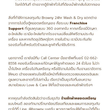
โรคได้ทันที ต่างจากตู้ซักผ้าทั่วไปที่ต้องนำผ้ากลับไปตากเอง
สิ่งที่ทำให้การลงทุนกับ Browny 24hr Wash & Dry แตกต่าง
จากการไปตั้งตู้หยอดเหรียญเอง คือระบบ
Franchise
Support
ที่ดูแลคุณแบบ 360 องศาครับ หากเครื่องมีปัญหา
อะไหล่เสีย เรามีอะไหล่แท้จากโรงงานเปลี่ยนให้ฟรีตามประกัน
เครื่อง และหากเกิดอุบัติเหตุใดๆ ภายในร้าน เรามีประกันภัย
รองรับทั้งสำหรับตัวร้านและลูกค้าที่มาใช้บริการ
นอกจากนี้ เรายังมีทีม Call Center มืออาชีพที่เบอร์ 02-662-
8558 คอยรับเรื่องและแก้ปัญหาให้ลูกค้าตลอด 24 ชั่วโมง ไม่ว่า
น้ำไม่ไหล เครื่องไม่กินเหรียญ หรือใช้งานไม่เป็น ทีมงานเราจัดการ
ให้หมด เจ้าของแฟรนไชส์จึงมีหน้าที่เพียงตรวจสอบยอดเงินและ
ดูแลความสะอาดทั่วไปเท่านั้น เรียกว่าเป็นธุรกิจที่มอบความ
สบายใจแบบ Love & Care ให้ทั้งเจ้าของและคนซักผ้าจริงๆ
หากคุณกำลังตัดสินใจว่าจะเริ่มธุรกิจ
ร้านซักผ้าหยอดเหรียญ
แบบไหนดี ลองทักมาปรึกษาข้อเปรียบเทียบและแผนการลงทุนกับ
เราได้ที่ Line: @browny นะครับ พวกเราพร้อมให้คำแนะนำที่เป็น