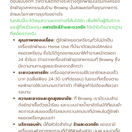
ตอบแบบชัดๆ ว่าความแตกต่างระหว่างตู้ซักผ้าแบบเดิมกับเครื่อง
ซักผ้าอุตสาหกรรมในร้าน Browny นั้นส่งผลต่อทั้งคุณภาพการ
ซักและโอกาสทางธุรกิจอย่างไร
ในคลิปนี้เราได้สรุปความแตกต่างที่เห็นได้ชัด เพื่อให้ทั้งผู้ใช้บริการ
และผู้ที่สนใจลงทุน
แฟรนไชส์ร้านสะดวกซัก
ได้เข้าใจถึงมาตรฐาน
ที่เหนือกว่าครับ
คุณภาพของเครื่อง:
ตู้ซักผ้าหยอดเหรียญทั่วไปมักเป็น
เครื่องซักผ้าแบบ Home Use ที่นำมาดัดแปลงใส่กล่อง
หยอดเหรียญ ซึ่งไม่ได้ถูกออกแบบมาให้ทำงานหนักตลอด
24 ชั่วโมง ต่างจากเครื่องซักผ้าอุตสาหกรรมที่ Browny ซึ่ง
มีความทนทานสูงและซักสะอาดลึกกว่า
ระยะเวลาการซัก:
เครื่องอุตสาหกรรมใช้เวลาซักและอบเร็ว
มาก (เฉลี่ยเพียง 24-30 นาทีต่อรอบ) ในขณะที่เครื่องตาม
หอพักอาจใช้เวลานานกว่าเท่าตัว ทำให้ลูกค้าไม่ต้องเสียเวลา
รอนาน
ความสะอาดและถูกสุขอนามัย:
ที่ Browny เรามีระบบล้าง
ถังซักฆ่าเชื้อด้วยน้ำร้อน และระบบจ่ายน้ำยาอัตโนมัติที่แม่นยำ
ลดการสะสมของเชื้อโรคและคราบสกปรกที่มักพบในตู้ซักผ้า
หยอดเหรียญแบบเก่า
บริการอบผ้า:
นี่คือหัวใจสำคัญ!
ร้านสะดวกซัก
ของเรามี
เครื่องอบผ้าอุตสาหกรรมที่ทำให้ผ้าแห้งสนิท นุ่มฟู และฆ่าเชื้อ