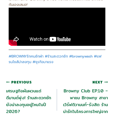
กันเองเสมอ!
#BROWNYรักคนซักผ้า
#ร้านสะดวกซัก
#brownywash
#แฟ
รนไชส์น่าลงทุน
#ธุรกิจมาแรง
PREVIOUS
NEXT
เศรษฐกิจผันผวนแต่
Browny Club EP.10 –
ดีมานด์พุ่ง! ร้านสะดวกซัก
พาชม Browny สาขา
ยังน่าลงทุนอยู่ไหมในปี
เวิร์ฟติวานนท์-รังสิต ร้าน
2026?
น่ารักในโครงการใหญ่จาก