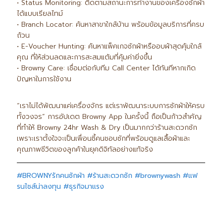
• Status Monitoring: ติดตามสถานะการทำงานของเครื่องซักผ้า
ได้แบบเรียลไทม์
• Branch Locator: ค้นหาสาขาใกล้บ้าน พร้อมข้อมูลบริการที่ครบ
ถ้วน
• E-Voucher Hunting: ค้นหาแพ็คเกจซักผ้าหรืออบผ้าสุดคุ้มใกล้
คุณ ที่ให้ส่วนลดและการสะสมแต้มที่คุ้มค่ายิ่งขึ้น
• Browny Care: เชื่อมต่อกับทีม Call Center ได้ทันทีหากเกิด
ปัญหาในการใช้งาน
“เราไม่ได้พัฒนาแค่เครื่องจักร แต่เราพัฒนาระบบการซักผ้าให้ครบ
ทั้งวงจร” การอัปเดต Browny App ในครั้งนี้ ถือเป็นก้าวสำคัญ
ที่ทำให้ Browny 24hr Wash & Dry เป็นมากกว่าร้านสะดวกซัก
เพราะเราตั้งใจจะเป็นเพื่อนซี้คนชอบซักที่พร้อมดูแลเสื้อผ้าและ
คุณภาพชีวิตของลูกค้าในยุคดิจิทัลอย่างแท้จริง
#BROWNYรักคนซักผ้า
#ร้านสะดวกซัก
#brownywash
#แฟ
รนไชส์น่าลงทุน
#ธุรกิจมาแรง