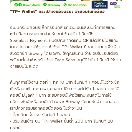
“TP+ Wallet” กระเป๋าเงินอัจฉริยะ จ่ายจบในที่เดียว
ระบบกระเป๋าเงินอิเล็กทรอนิกส์ แค่เติมเงินและบันทึกการสแกน
หน้า ก็สามารถสแกนจ่ายซักอบได้ภายใน 1 วินาที!:
Seamless Payment: หมดปัญหากดแคป QR แล้วย้ายไปสแกน
ในแอปธนาคารให้วุ่นวาย! ด้วย TP+ Wallet ที่ออกแบบมาเพื่อร้าน
สะดวกซัก Browny โดยเฉพาะ ให้คุณสแกน จ่าย จบในแอปเดียว
พร้อมตั้งค่าชำระเงินด้วย Face Scan อนุมัติไวใน 1 วินาที ใช้งาน
ง่ายแบบไม่สะดุด
คุ้มทุกการใช้งาน ต่อที่ 1: ทุก 10 บาท รับทันที 1 คอยน์ไม่ว่าจะซัก
ผ้าหรืออบผ้า ทุกการสแกนจ่าย 10 บาท จะได้รับ 1 คอยน์ และ 10
คอยน์ มีมูลค่า 1 บาท สะสมคอยน์เพื่อใช้แทนเงินสดในการใช้
บริการซักผ้าหรืออบผ้าได้ เพราะ Browny รักคนซักผ้า แน่นอนว่า
เรามีกิจกรรมแจกคอยน์ตลอด ไม่ว่าจะเป็น
• ล็อกอินครั้งแรก รับทันที 1 คอยน์
• เติมเงินเข้าระบบ TP+ Wallet ขั้นต่ำ 200 บาท รับทันที 20
คอยน์