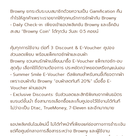
Browny ยกระดับระบบสมาชิกด้วยความเป็น Gamification คืน
กำไรให้ลูกค้าเพราะเราอยากให้ทุกคนรักการซักผ้ากับ Browny
• Daily Check-in: เพียงเข้าแอปพลิเคชัน Browny และเช็คอิน
สะสม “Browny Coin” ได้ทุกวัน วันละ 0.5 คอยน์
คุ้มทุกการใช้งาน ต่อที่ 3: Discount & E-Voucher: คูปอง
ส่วนลดเพียบ พร้อมแพ็คเกจซักผ้าและอบผ้า
Browny ชวนคนรักผ้าเปลี่ยนมาซื้อ E-Voucher แพ็กเกจซัก-อบ
สุดคุ้ม เลือกใช้ได้ตามต้องการ ประหยัดกว่าหยอดเหรียญแน่นอน:
• Summer Smile E-Voucher: ดีลพิเศษสำหรับคนขี้เกียจตากผ้า
เพราะอบผ้ากับ Browny “อบผ้าลดทันที 20%” เมื่อซื้อ E-
Voucher ผ่านแอปฯ
• Exclusive Discounts: รับส่วนลดและสิทธิพิเศษจากพันธมิตร
แบรนด์ชั้นนำ ซึ่งสามารถเลือกซื้อและเก็บคูปองไว้ใช้งานได้ทันที
ไม่ว่าจะเป็น Dtac, TrueMoney, 7-Eleven และอีกมากมาย
แอปพลิเคชันโฉมใหม่นี้ ไม่ได้ทำหน้าที่เพียงแค่ช่องทางการชำระเงิน
แต่คือศูนย์กลางการสื่อสารระหว่าง Browny และผู้ใช้งาน: