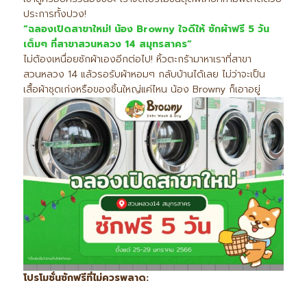
ประการทั้งปวง!
“
ฉลองเปิดสาขาใหม่! น้อง Browny
ใจดีให้ ซักผ้าฟรี 5
วัน
เต็มๆ ที่สาขาสวนหลวง 14
สมุทรสาคร”
ไม่ต้องเหนื่อยซักผ้าเองอีกต่อไป! หิ้วตะกร้ามาหาเราที่สาขา
สวนหลวง 14 แล้วรอรับผ้าหอมๆ กลับบ้านได้เลย ไม่ว่าจะเป็น
เสื้อผ้าชุดเก่งหรือของชิ้นใหญ่แค่ไหน น้อง Browny ก็เอาอยู่
โปรโมชั่นซักฟรีที่ไม่ควรพลาด: