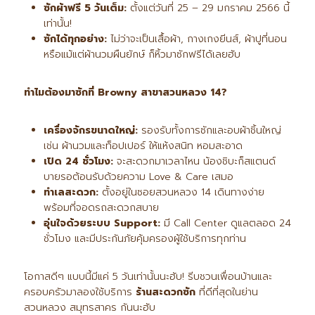
ซักผ้าฟรี 5
วันเต็ม:
ตั้งแต่วันที่ 25 – 29 มกราคม 2566 นี้
เท่านั้น!
ซักได้ทุกอย่าง:
ไม่ว่าจะเป็นเสื้อผ้า, กางเกงยีนส์, ผ้าปูที่นอน
หรือแม้แต่ผ้านวมผืนยักษ์ ก็หิ้วมาซักฟรีได้เลยฮับ
ทำไมต้องมาซักที่ Browny
สาขาสวนหลวง 14?
เครื่องจักรขนาดใหญ่:
รองรับทั้งการซักและอบผ้าชิ้นใหญ่
เช่น ผ้านวมและท็อปเปอร์ ให้แห้งสนิท หอมสะอาด
เปิด 24
ชั่วโมง:
จะสะดวกมาเวลาไหน น้องชิบะก็สแตนด์
บายรอต้อนรับด้วยความ Love & Care เสมอ
ทำเลสะดวก:
ตั้งอยู่ในซอยสวนหลวง 14 เดินทางง่าย
พร้อมที่จอดรถสะดวกสบาย
อุ่นใจด้วยระบบ Support:
มี Call Center ดูแลตลอด 24
ชั่วโมง และมีประกันภัยคุ้มครองผู้ใช้บริการทุกท่าน
โอกาสดีๆ แบบนี้มีแค่ 5 วันเท่านั้นนะฮับ! รีบชวนเพื่อนบ้านและ
ครอบครัวมาลองใช้บริการ
ร้านสะดวกซัก
ที่ดีที่สุดในย่าน
สวนหลวง สมุทรสาคร กันนะฮับ