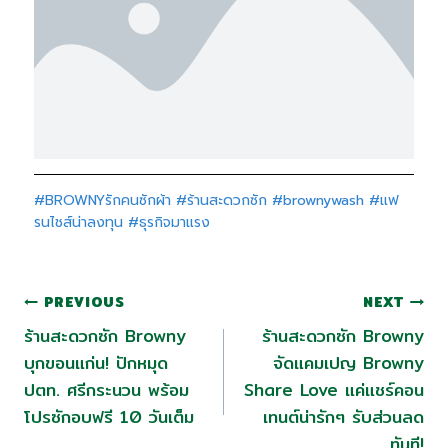
#BROWNYรักคนซักผ้า
#ร้านสะดวกซัก
#brownywash
#แฟ
รนไชส์น่าลงทุน
#ธุรกิจมาแรง
PREVIOUS
NEXT
ร้านสะดวกซัก Browny
ร้านสะดวกซัก Browny
บุกขอนแก่น! ปักหมุด
จัดแคมเปญ Browny
ปตท. ศรีกระนวน พร้อม
Share Love แค่แชร์คอน
โปรซักอบฟรี 10 วันเต็ม
เทนต์น่ารักๆ รับส่วนลด
ทันที!