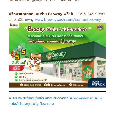
Browny เป็นกุญแจสู่ความสำเร็จของคุณนะฮับ!
ปรึกษาและออกแบบร้าน Browny ฟรี!
โทร: 096-245-9980
Line: @browny
www.brownywash.com/contactbrowny
#BROWNYรักคนซักผ้า
#ร้านสะดวกซัก
#brownywash
#แฟ
รนไชส์น่าลงทุน
#ธุรกิจมาแรง