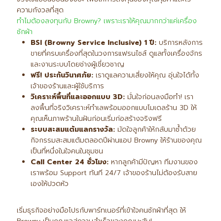
ความกังวลที่สุด
ทำไมต้องลงทุนกับ Browny? เพราะเราให้คุณมากกว่าแค่เครื่อง
ซักผ้า
BSI (Browny Service Inclusive) 1
ปี:
บริการหลังการ
ขายที่ครบเครื่องที่สุดในวงการแฟรนไชส์ ดูแลทั้งเครื่องจักร
และงานระบบโดยช่างผู้เชี่ยวชาญ
ฟรี! ประกันวินาศภัย:
เราดูแลความเสี่ยงให้คุณ อุ่นใจได้ทั้ง
เจ้าของร้านและผู้ใช้บริการ
วิเคราะห์พื้นที่และออกแบบ 3D:
มั่นใจก่อนลงมือทำ! เรา
ลงพื้นที่จริงวิเคราะห์ทำเลพร้อมออกแบบโมเดลร้าน 3D ให้
คุณเห็นภาพร้านในฝันก่อนเริ่มก่อสร้างจริงฟรี
ระบบสะสมแต้มแลกรางวัล:
มัดใจลูกค้าให้กลับมาซ้ำด้วย
กิจกรรมสะสมแต้มตลอดปีผ่านแอป Browny ให้ร้านของคุณ
เป็นที่หนึ่งในใจคนในชุมชน
Call Center 24
ชั่วโมง:
หากลูกค้ามีปัญหา ทีมงานของ
เราพร้อม Support ทันที 24/7 เจ้าของร้านไม่ต้องรับสาย
เองให้ปวดหัว
เริ่มธุรกิจอย่างมือโปรกับพาร์ทเนอร์ที่เข้าใจคนซักผ้าที่สุด ให้