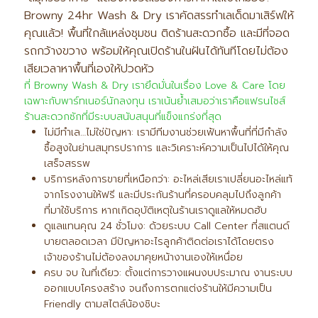
Browny 24hr Wash & Dry เราคัดสรรทำเลเด็ดมาเสิร์ฟให้
คุณแล้ว! พื้นที่ใกล้แหล่งชุมชน ติดร้านสะดวกซื้อ และมีที่จอด
รถกว้างขวาง พร้อมให้คุณเปิดร้านในฝันได้ทันทีโดยไม่ต้อง
เสียเวลาหาพื้นที่เองให้ปวดหัว
ที่ Browny Wash & Dry เรายึดมั่นในเรื่อง Love & Care โดย
เฉพาะกับพาร์ทเนอร์นักลงทุน เราเน้นย้ำเสมอว่าเราคือแฟรนไชส์
ร้านสะดวกซักที่มีระบบสนับสนุนที่แข็งแกร่งที่สุด
ไม่มีทำเล…ไม่ใช่ปัญหา: เรามีทีมงานช่วยเฟ้นหาพื้นที่ที่มีกำลัง
ซื้อสูงในย่านสมุทรปราการ และวิเคราะห์ความเป็นไปได้ให้คุณ
เสร็จสรรพ
บริการหลังการขายที่เหนือกว่า: อะไหล่เสียเราเปลี่ยนอะไหล่แท้
จากโรงงานให้ฟรี และมีประกันร้านที่ครอบคลุมไปถึงลูกค้า
ที่มาใช้บริการ หากเกิดอุบัติเหตุในร้านเราดูแลให้หมดฮับ
ดูแลแทนคุณ 24 ชั่วโมง: ด้วยระบบ Call Center ที่สแตนด์
บายตลอดเวลา มีปัญหาอะไรลูกค้าติดต่อเราได้โดยตรง
เจ้าของร้านไม่ต้องลงมาคุยหน้างานเองให้เหนื่อย
ครบ จบ ในที่เดียว: ตั้งแต่การวางแผนงบประมาณ งานระบบ
ออกแบบโครงสร้าง จนถึงการตกแต่งร้านให้มีความเป็น
Friendly ตามสไตล์น้องชิบะ