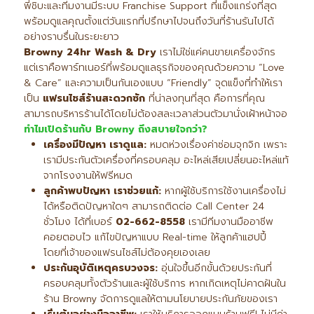
พี่ชิบะและทีมงานมีระบบ Franchise Support ที่แข็งแกร่งที่สุด
พร้อมดูแลคุณตั้งแต่วันแรกที่ปรึกษาไปจนถึงวันที่ร้านรันไปได้
อย่างราบรื่นในระยะยาว
Browny 24hr Wash & Dry
เราไม่ใช่แค่คนขายเครื่องจักร
แต่เราคือพาร์ทเนอร์ที่พร้อมดูแลธุรกิจของคุณด้วยความ “Love
& Care” และความเป็นกันเองแบบ “Friendly” จุดแข็งที่ทำให้เรา
เป็น
แฟรนไชส์ร้านสะดวกซัก
ที่น่าลงทุนที่สุด คือการที่คุณ
สามารถบริหารร้านได้โดยไม่ต้องสละเวลาส่วนตัวมานั่งเฝ้าหน้าจอ
ทำไมเปิดร้านกับ Browny
ถึงสบายใจกว่า?
เครื่องมีปัญหา เราดูแล:
หมดห่วงเรื่องค่าซ่อมจุกจิก เพราะ
เรามีประกันตัวเครื่องที่ครอบคลุม อะไหล่เสียเปลี่ยนอะไหล่แท้
จากโรงงานให้ฟรีหมด
ลูกค้าพบปัญหา เราช่วยแก้:
หากผู้ใช้บริการใช้งานเครื่องไม่
ได้หรือติดปัญหาใดๆ สามารถติดต่อ Call Center 24
ชั่วโมง ได้ที่เบอร์
02-662-8558
เรามีทีมงานมืออาชีพ
คอยตอบไว แก้ไขปัญหาแบบ Real-time ให้ลูกค้าแฮปปี้
โดยที่เจ้าของแฟรนไชส์ไม่ต้องคุยเองเลย
ประกันอุบัติเหตุครบวงจร:
อุ่นใจขึ้นอีกขั้นด้วยประกันที่
ครอบคลุมทั้งตัวร้านและผู้ใช้บริการ หากเกิดเหตุไม่คาดฝันใน
ร้าน Browny จัดการดูแลให้ตามนโยบายประกันภัยของเรา