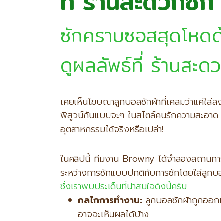
ที่ ร้านสะดวกซ
ซักคราบซอสสุดโหดด้
ดูผลลัพธ์ที่ ร้านสะด
เคยเห็นโฆษณาลูกบอลซักผ้าที่เคลมว่าแค่ใส่ล
พิสูจน์กันแบบจะๆ ในสไตล์คนรักความสะอาด ว่
อุตสาหกรรมได้จริงหรือเปล่า!
ในคลิปนี้ ทีมงาน Browny ได้จำลองสถานการ
ระหว่างการซักแบบปกติกับการซักโดยใส่ลูกบ
ซึ่งเราพบประเด็นที่น่าสนใจดังนี้ครับ
กลไกการทำงาน:
ลูกบอลซักผ้าถูกออกแบ
อาจจะเห็นผลได้บ้าง