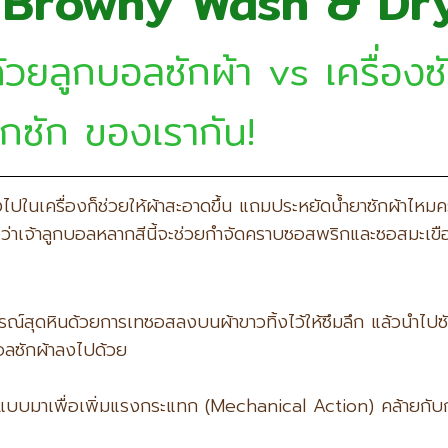
ัก Browny Wash & Dr
วยลูกบอลซักผ้า vs เครื่อง
วกซัก ของเรากัน!
งไปในเครื่องก็ช่วยให้ผ้าสะอาดขึ้น แถมประหยัดน้ำยาซักผ้าไห
าเจ้าลูกบอลหลากสีนี้จะช่วยกำจัดคราบซอสพริกและซอสมะเขือเท
ณ์สุดหินด้วยการเทซอสลงบนผ้าขาวทิ้งไว้ให้ซึมลึก แล้วนำไป
อลซักผ้าลงไปด้วย
บมาเพื่อเพิ่มแรงกระแทก (Mechanical Action) คล้ายกับการขย