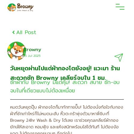
All Post
Browny
25 Jul 2O25
วันหยุดผ่านไปแต่ผ้ากองโตยังอยู่! แวะมา ร้าน
สะดวกซัก Browny เคลียร์จบใน 1 ชม.
ซักผ้ากับ Browny มีแต่คุ้ม! สะดวก สบาย ซัก-อบ
จบในที่เดียวแบบไม่ต้องเหนื่อย
หมดวันหยุดปุ๊บ ผ้ากองโตก็มาทักทายปั๊บ! ไม่ต้องนั่งท้อใจกับกอง
ผ้าที่ซักเท่าไหร่ก็ไม่หมดนะฮับ หิ้วตะกร้าพุ่งตัวมาหาพี่ชิบะที่
Browny 24hr Wash & Dry ได้เลย เราช่วยคุณเคลียร์ผ้ากอง
ยักษ์ให้สะอาด หอมฟุ้ง และแห้งสนิทพร้อมใส่ได้ทันที ไม่ต้องง้อ
แดด ไม่ต้องรอคอยนานๆ อีกต่อไป