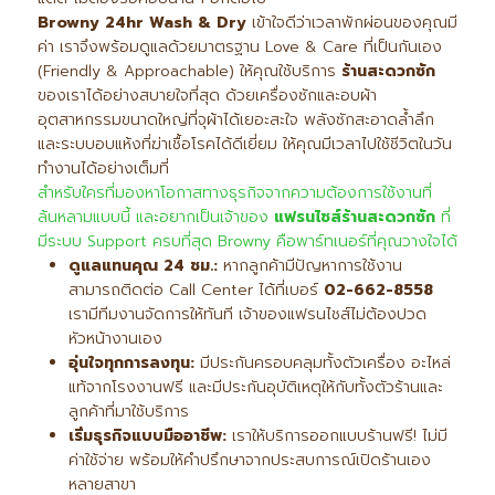
Browny 24hr Wash & Dry
เข้าใจดีว่าเวลาพักผ่อนของคุณมี
ค่า เราจึงพร้อมดูแลด้วยมาตรฐาน Love & Care ที่เป็นกันเอง
(Friendly & Approachable) ให้คุณใช้บริการ
ร้านสะดวกซัก
ของเราได้อย่างสบายใจที่สุด ด้วยเครื่องซักและอบผ้า
อุตสาหกรรมขนาดใหญ่ที่จุผ้าได้เยอะสะใจ พลังซักสะอาดล้ำลึก
และระบบอบแห้งที่ฆ่าเชื้อโรคได้ดีเยี่ยม ให้คุณมีเวลาไปใช้ชีวิตในวัน
ทำงานได้อย่างเต็มที่
สำหรับใครที่มองหาโอกาสทางธุรกิจจากความต้องการใช้งานที่
ล้นหลามแบบนี้ และอยากเป็นเจ้าของ
แฟรนไชส์ร้านสะดวกซัก
ที่
มีระบบ Support ครบที่สุด Browny คือพาร์ทเนอร์ที่คุณวางใจได้
ดูแลแทนคุณ 24
ชม.:
หากลูกค้ามีปัญหาการใช้งาน
สามารถติดต่อ Call Center ได้ที่เบอร์
02-662-8558
เรามีทีมงานจัดการให้ทันที เจ้าของแฟรนไชส์ไม่ต้องปวด
หัวหน้างานเอง
อุ่นใจทุกการลงทุน:
มีประกันครอบคลุมทั้งตัวเครื่อง อะไหล่
แท้จากโรงงานฟรี และมีประกันอุบัติเหตุให้กับทั้งตัวร้านและ
ลูกค้าที่มาใช้บริการ
เริ่มธุรกิจแบบมืออาชีพ:
เราให้บริการออกแบบร้านฟรี! ไม่มี
ค่าใช้จ่าย พร้อมให้คำปรึกษาจากประสบการณ์เปิดร้านเอง
หลายสาขา