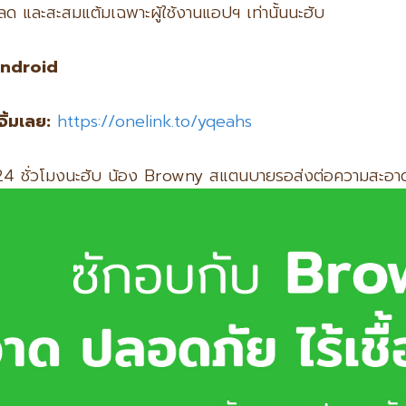
ลด และสะสมแต้มเฉพาะผู้ใช้งานแอปฯ เท่านั้นนะฮับ
Android
จิ้มเลย:
https://onelink.to/yqeahs
อด 24 ชั่วโมงนะฮับ น้อง Browny สแตนบายรอส่งต่อความสะ