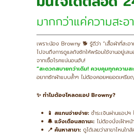
มั่นใจได้ตลอด 2
มากกว่าแค่ความสะอา
เพราะน้อง Browny 🐕 รู้ดีว่า “เสื้อผ้าที่ส
ไปจนถึงการดูแลถังซักให้พร้อมใช้งานอยู่เสมอ เพ
จากเชื้อโรคแน่นอนฮับ!
“
สะดวกสบายกว่าเดิม! ควบคุมทุกความส
อยากซักผ้าแบบล้ำๆ ไม่ต้องคอยหยอดเหรียญ หร
✨
ทำไมต้องโหลดแอป Browny?
📱
สแกนจ่ายง่าย:
ชำระเงินผ่านแอปฯ ไ
🔔
แจ้งเตือนสถานะ:
ไม่ต้องนั่งเฝ้าหน
📍
ค้นหาสาขา:
ดูได้เลยว่าสาขาไหนใกล้ค