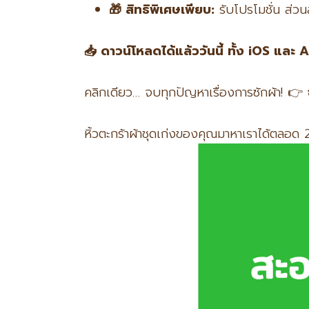
🎁
สิทธิพิเศษเพียบ:
รับโปรโมชั่น ส่วน
📥
ดาวน์โหลดได้แล้ววันนี้ ทั้ง iOS
และ 
คลิกเดียว… จบทุกปัญหาเรื่องการซักผ้า! 👉
หิ้วตะกร้าผ้าชุดเก่งของคุณมาหาเราได้ตล