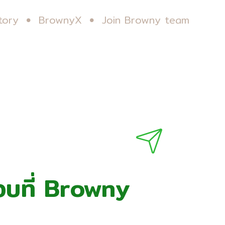
tory
BrownyX
Join Browny team
กอบที่ Browny