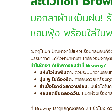
สะดวกซัก Bro
บอกลาผ้าเหม็นฝน! ร
หอมฟุ้ง พร้อมใส่ใน
จะฤดูไหนๆ ปัญหาผ้าไม่แห้งหรือมีกลิ่นอับก็
บรรยากาศ แค่หิ้วผ้ามาหาเรา เครื่องอบผ้า
ทำไมใครๆ ก็เลิฟการอบผ้าที่ Browny?
แห้งไวในพริบตา:
ด้วยระบบความร้อนที่
นุ่ม ฟู ไม่ต้องรีด:
การอบด้วยเครื่องอุต
ฆ่าเชื้อโรคด้วยความร้อน:
มั่นใจได้ในค
หอมสดชื่นตลอดวัน:
หมดห่วงเรื่องกลิ่
ที่ Browny เราดูแลคุณตลอด 24 ชั่วโมง ด