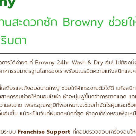
wny
้านสะดวกซัก Browny ช่วยให้
พริบตา
จัดการได้ง่ายๆ ที่ Browny 24hr Wash & Dry ฮับ! ไม่ต้องนั
อุตสาหกรรมมาตรฐานโลกของเราพร้อมเนรมิตความแห้งสนิทและควา
เสถียรและถังอบขนาดใหญ่ ช่วยให้ผ้ากระจายตัวได้ดี แห้งสนิท
สาหกรรมช่วยให้ถนอมใยผ้า ผ้าจะนุ่มฟูขึ้นกว่าการตากแดด แถ
วามสะอาด เพราะอุณหภูมิที่พอเหมาะจะช่วยกำจัดไรฝุ่นและเชื้อแ
นอับชื้น แม้จะเป็นวันที่ฝนตกหนักที่สุด ผ้าคุณก็ยังหอมฟุ้งเหม
้วยระบบ
Franchise Support
ที่คอยตรวจสอบเครื่องอบให้