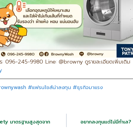
: 096-245-9980 Line: @browny ดูรายละเอียดเพิ่มเติม:
y
rownywash
#แฟรนไชส์น่าลงทุน
#ธุรกิจมาแรง
fety มาตรฐานสูงสุดจาก
อยากลงทุนแต่ไม่มีทำเล?