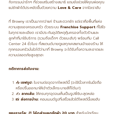
กิจกรรมน่ารักๆ ที่ช่วยเสริมสร้างสมาธิ แถมยังช่วยให้คุณพ่อคุณ
แม่ซักผ้าได้ประหยัดขึ้นด้วยความ
Love & Care
จากใจเราฮับ
ที่ Browny เราเป็นมากกว่าแค่ ร้านสะดวกซัก แต่เราคือพื้นที่แห่ง
ความสุขของครอบครัว ด้วยระบบ
Franchise Support
ที่ใส่ใจ
ในทุกรายละเอียด เรามีประกันอุบัติเหตุคุ้มครองทั้งตัวร้านและ
ลูกค้าที่มาใช้บริการ (รวมถึงเด็กๆ ด้วยนะฮับ!) พร้อมทีม Call
Center 24 ชั่วโมง ที่สแตนด์บายดูแลทุกเคสแทนเจ้าของร้าน ให้
ทุกครอบครัวมั่นใจได้ว่ามาที่ Browny จะได้รับทั้งความสะอาดและ
ความปลอดภัยสูงสุดฮะ
กติกาการส่งใบงาน:
📥
เซฟรูป:
ใบงานต่อจุดจากโพสต์นี้ (จะใช้นิ้วลากในมือถือ
หรือปริ้นออกมาให้เจ้าตัวเล็กระบายสีก็ได้นะ!)
✍️
ลากเส้น:
ให้ครบทุกจุดจนเห็นเป็นรูปพี่ชิบะสุดหล่อ
📸
ส่งการบ้าน:
คอมเมนต์รูปที่เสร็จแล้วใต้โพสต์นี้เลยฮับ
ของรางวัล:
🎁
โค้ดส่วนลดซักผ้า 20
บาท
สำหรับนักเรียน