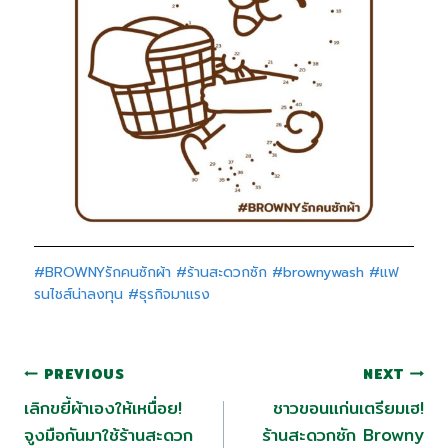
#BROWNYรักคนซักผ้า
#ร้านสะดวกซัก
#brownywash
#แฟ
รนไชส์น่าลงทุน
#ธุรกิจมาแรง
PREVIOUS
NEXT
เลิกขยี้ผ้าเองให้เหนื่อย!
ชาวขอนแก่นเตรียมเฮ!
จูงมือกันมาใช้ร้านสะดวก
ร้านสะดวกซัก Browny