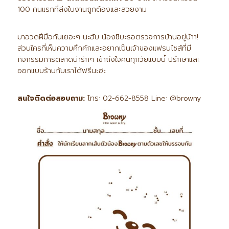
100 คนแรกที่ส่งใบงานถูกต้องและสวยงาม
มาอวดฝีมือกันเยอะๆ นะฮับ น้องชิบะรอตรวจการบ้านอยู่น้าา!
ส่วนใครที่เห็นความคึกคักและอยากเป็นเจ้าของแฟรนไชส์ที่มี
กิจกรรมการตลาดน่ารักๆ เข้าถึงใจคนทุกวัยแบบนี้ ปรึกษาและ
ออกแบบร้านกับเราได้ฟรีนะฮะ
สนใจติดต่อสอบถาม:
โทร: 02-662-8558 Line: @browny