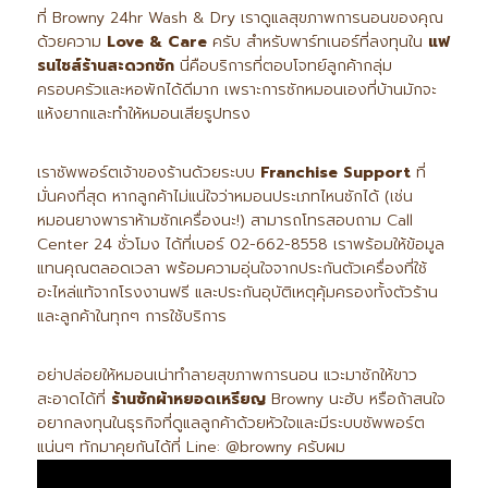
ที่ Browny 24hr Wash & Dry เราดูแลสุขภาพการนอนของคุณ
ด้วยความ
Love & Care
ครับ สำหรับพาร์ทเนอร์ที่ลงทุนใน
แฟ
รนไชส์ร้านสะดวกซัก
นี่คือบริการที่ตอบโจทย์ลูกค้ากลุ่ม
ครอบครัวและหอพักได้ดีมาก เพราะการซักหมอนเองที่บ้านมักจะ
แห้งยากและทำให้หมอนเสียรูปทรง
เราซัพพอร์ตเจ้าของร้านด้วยระบบ
Franchise Support
ที่
มั่นคงที่สุด หากลูกค้าไม่แน่ใจว่าหมอนประเภทไหนซักได้ (เช่น
หมอนยางพาราห้ามซักเครื่องนะ!) สามารถโทรสอบถาม Call
Center 24 ชั่วโมง ได้ที่เบอร์ 02-662-8558 เราพร้อมให้ข้อมูล
แทนคุณตลอดเวลา พร้อมความอุ่นใจจากประกันตัวเครื่องที่ใช้
อะไหล่แท้จากโรงงานฟรี และประกันอุบัติเหตุคุ้มครองทั้งตัวร้าน
และลูกค้าในทุกๆ การใช้บริการ
อย่าปล่อยให้หมอนเน่าทำลายสุขภาพการนอน แวะมาซักให้ขาว
สะอาดได้ที่
ร้านซักผ้าหยอดเหรียญ
Browny นะฮับ หรือถ้าสนใจ
อยากลงทุนในธุรกิจที่ดูแลลูกค้าด้วยหัวใจและมีระบบซัพพอร์ต
แน่นๆ ทักมาคุยกันได้ที่ Line: @browny ครับผม