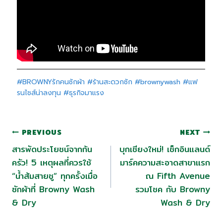
#BROWNYรักคนซักผ้า
#ร้านสะดวกซัก
#brownywash
#แฟ
รนไชส์น่าลงทุน
#ธุรกิจมาแรง
PREVIOUS
NEXT
สารพัดประโยชน์จากก้น
บุกเชียงใหม่! เช็กอินแลนด์
ครัว! 5 เหตุผลที่ควรใช้
มาร์คความสะอาดสาขาแรก
“น้ำส้มสายชู” ทุกครั้งเมื่อ
ณ Fifth Avenue
ซักผ้าที่ Browny Wash
รวมโชค กับ Browny
& Dry
Wash & Dry