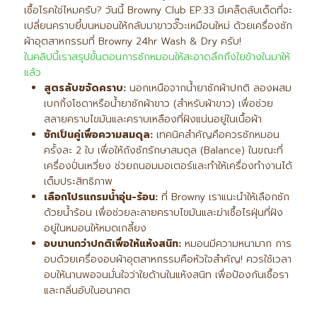
เชื้อโรคใช่ไหมครับ? วันนี้ Browny Club EP.33 มีเคล็ดลับเด็ดที่จะ
เปลี่ยนคราบยี๋บนหมอนให้กลับมาขาวจั๊วะเหมือนใหม่ ด้วยเครื่องซัก
ผ้าอุตสาหกรรมที่ Browny 24hr Wash & Dry ครับ!
ในคลิปนี้เราสรุปขั้นตอนการซักหมอนให้สะอาดลึกถึงใยข้างในมาให้
แล้ว
สูตรลับขจัดคราบ:
นอกเหนือจากน้ำยาซักผ้าปกติ ลองผสม
เบกกิ้งโซดาหรือน้ำยาซักผ้าขาว (สำหรับผ้าขาว) เพื่อช่วย
สลายคราบไขมันและคราบเหลืองที่ฝังแน่นอยู่ในเนื้อผ้า
ซักเป็นคู่เพื่อความสมดุล:
เทคนิคสำคัญคือควรซักหมอน
ครั้งละ 2 ใบ เพื่อให้ถังซักรักษาสมดุล (Balance) ในขณะที่
เครื่องปั่นเหวี่ยง ช่วยถนอมมอเตอร์และทำให้เครื่องทำงานได้
เต็มประสิทธิภาพ
เลือกโปรแกรมน้ำอุ่น-ร้อน:
ที่ Browny เราแนะนำให้เลือกซัก
ด้วยน้ำร้อน เพื่อช่วยละลายคราบไขมันและฆ่าเชื้อไรฝุ่นที่ฝัง
อยู่ในหมอนให้หมดเกลี้ยง
อบนานกว่าปกติเพื่อให้แห้งสนิท:
หมอนมีความหนามาก การ
อบด้วยเครื่องอบผ้าอุตสาหกรรมคือหัวใจสำคัญ! ควรใช้เวลา
อบให้นานพอจนมั่นใจว่าใยด้านในแห้งสนิท เพื่อป้องกันเชื้อรา
และกลิ่นอับในอนาคต