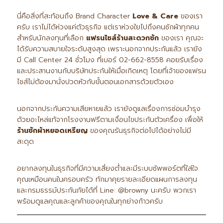
นี่คือสิ่งที่สะท้อนถึง Brand Character
Love & Care
ของเรา
ครับ เราไม่ได้ห่วงแค่ตัวธุรกิจ แต่เราห่วงใยไปถึงคนซักผ้าทุกคน
สำหรับนักลงทุนที่เลือก
แฟรนไชส์ร้านสะดวกซัก
ของเรา คุณจะ
ได้รับความสบายใจระดับสูงสุด เพราะนอกจากประกันแล้ว เรายัง
มี Call Center 24 ชั่วโมง ที่เบอร์ 02-662-8558 คอยรับเรื่อง
และประสานงานกับบริษัทประกันให้เมื่อเกิดเหตุ โดยที่เจ้าของแฟรน
ไชส์ไม่ต้องมานั่งปวดหัวกับขั้นตอนเอกสารด้วยตัวเอง
นอกจากประกันความเสียหายแล้ว เรายังดูแลเรื่องการซ่อมบำรุง
ด้วยอะไหล่แท้จากโรงงานฟรีตามเงื่อนไขประกันตัวเครื่อง เพื่อให้
ร้านซักผ้าหยอดเหรียญ
ของคุณรันธุรกิจต่อไปได้อย่างไม่มี
สะดุด
อยากลงทุนในธุรกิจที่มีความเสี่ยงต่ำและมีระบบซัพพอร์ตที่ใส่ใจ
คุณเหมือนคนในครอบครัว ทักมาคุยรายละเอียดแผนการลงทุน
และกรมธรรม์ประกันภัยได้ที่ Line: @browny นะครับ พวกเรา
พร้อมดูแลคุณและลูกค้าของคุณในทุกย่างก้าวครับ