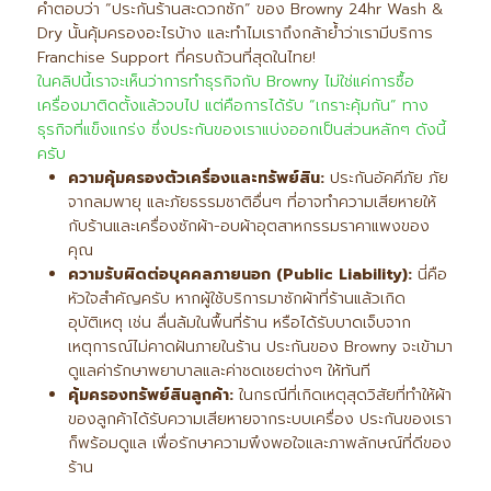
คำตอบว่า “ประกันร้านสะดวกซัก” ของ Browny 24hr Wash &
Dry นั้นคุ้มครองอะไรบ้าง และทำไมเราถึงกล้าย้ำว่าเรามีบริการ
Franchise Support ที่ครบถ้วนที่สุดในไทย!
ในคลิปนี้เราจะเห็นว่าการทำธุรกิจกับ Browny ไม่ใช่แค่การซื้อ
เครื่องมาติดตั้งแล้วจบไป แต่คือการได้รับ “เกราะคุ้มกัน” ทาง
ธุรกิจที่แข็งแกร่ง ซึ่งประกันของเราแบ่งออกเป็นส่วนหลักๆ ดังนี้
ครับ
ความคุ้มครองตัวเครื่องและทรัพย์สิน:
ประกันอัคคีภัย ภัย
จากลมพายุ และภัยธรรมชาติอื่นๆ ที่อาจทำความเสียหายให้
กับร้านและเครื่องซักผ้า-อบผ้าอุตสาหกรรมราคาแพงของ
คุณ
ความรับผิดต่อบุคคลภายนอก (Public Liability):
นี่คือ
หัวใจสำคัญครับ หากผู้ใช้บริการมาซักผ้าที่ร้านแล้วเกิด
อุบัติเหตุ เช่น ลื่นล้มในพื้นที่ร้าน หรือได้รับบาดเจ็บจาก
เหตุการณ์ไม่คาดฝันภายในร้าน ประกันของ Browny จะเข้ามา
ดูแลค่ารักษาพยาบาลและค่าชดเชยต่างๆ ให้ทันที
คุ้มครองทรัพย์สินลูกค้า:
ในกรณีที่เกิดเหตุสุดวิสัยที่ทำให้ผ้า
ของลูกค้าได้รับความเสียหายจากระบบเครื่อง ประกันของเรา
ก็พร้อมดูแล เพื่อรักษาความพึงพอใจและภาพลักษณ์ที่ดีของ
ร้าน