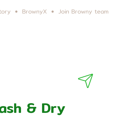
tory
BrownyX
Join Browny team
Wash & Dry