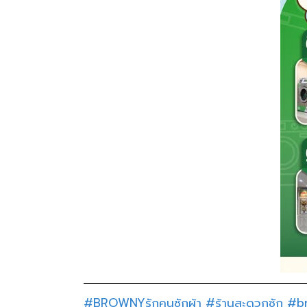
#BROWNYรักคนซักผ้า
#ร้านสะดวกซัก
#b