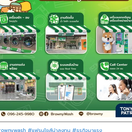
rownywash
#แฟรนไชส์น่าลงทุน
#ธุรกิจมาแรง