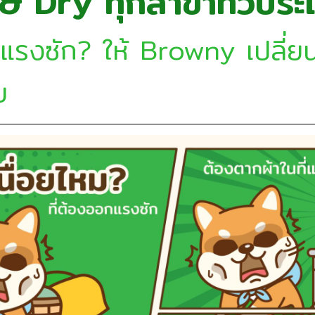
 Dry ทุกสาขาทั่วประ
กแรงซัก? ให้ Browny เปลี่ยนว
ย