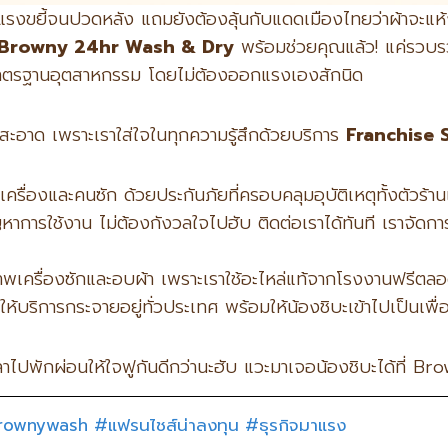
อกแรงขยี้จนปวดหลัง แถมยังต้องลุ้นกับแดดเมืองไทยว่าผ้าจะแห
Browny 24hr Wash & Dry
พร้อมช่วยคุณแล้ว! แค่รวบรว
รมาตรฐานอุตสาหกรรม โดยไม่ต้องออกแรงเองสักนิด
สะอาด เพราะเราใส่ใจในทุกความรู้สึกด้วยบริการ
Franchise 
เครื่องและคนซัก ด้วยประกันภัยที่ครอบคลุมอุบัติเหตุทั้งตัวร้าน
การใช้งาน ไม่ต้องกังวลใจไปฮับ ติดต่อเราได้ทันที เราจัดก
าพเครื่องซักและอบผ้า เพราะเราใช้อะไหล่แท้จากโรงงานฟรีตล
ให้บริการกระจายอยู่ทั่วประเทศ พร้อมให้น้องชิบะเข้าไปเป็นเพื
ลาไปพักผ่อนให้ใจฟูกันดีกว่านะฮับ แวะมาเจอน้องชิบะได้ที่ Br
rownywash
#แฟรนไชส์น่าลงทุน
#ธุรกิจมาแรง