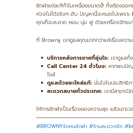
ซักผ้าแต่ละทีทำไมเหนื่อยขนาดนี้! ทั้งต้องอ
ห่วงไม่ได้จริงๆ ฮับ ปัญหานี้จะหมดไปเพราะ
คุณก็จะสะอาด หอม นุ่ม ฟู ด้วยเครื่องจัก
ที่ Browny เราดูแลคุณมากกว่าแค่เรื่องความ
บริการหลังการขายที่อุ่นใจ:
เราดูแลทั้ง
Call Center 24
ชั่วโมง:
หากพบปัญหา
ไชส์
ดูแลด้วยอะไหล่แท้:
มั่นใจในประสิทธิภ
สะดวกสบายทั่วประเทศ:
เรามีสาขาเปิด
ให้การซักผ้าเป็นเรื่องของความสุข แล้วเอาเว
#BROWNYรักคนซักผ้า
#ร้านสะดวกซัก
#b