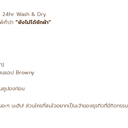
 24hr Wash & Dry
พ์คำว่า
“
ยังไม่ได้ซักผ้า”
ก)
ยผ่านแอป Browny
านคูปองก่อน
นเยอะๆ นะฮับ! ส่วนใครที่สนใจอยากเป็นเจ้าของธุรกิจที่มีกิจ