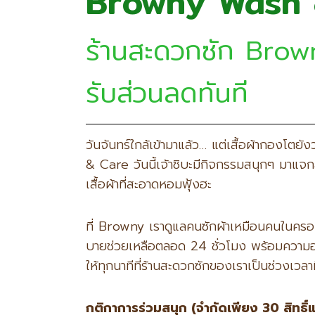
Browny Wash &
ร้านสะดวกซัก Browny
รับส่วนลดทันที
วันจันทร์ใกล้เข้ามาแล้ว… แต่เสื้อผ้ากองโต
& Care วันนี้เจ้าชิบะมีกิจกรรมสนุกๆ มาแจกส
เสื้อผ้าที่สะอาดหอมฟุ้งฮะ
ที่ Browny เราดูแลคนซักผ้าเหมือนคนในครอบ
บายช่วยเหลือตลอด 24 ชั่วโมง พร้อมความอุ่น
ให้ทุกนาทีที่ร้านสะดวกซักของเราเป็นช่วงเวลาที
กติกาการร่วมสนุก (จำกัดเพียง 30
สิทธิ์