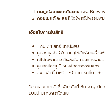
กดถูกใจและกดติดตาม
เพจ Browny
คอมเมนต์ &
แชร์
ใต้โพสต์นี้พร้อมพิม
เงื่อนไขการรับสิทธิ์:
1 คน / 1 สิทธิ์ เท่านั้นฮับ
คูปองมูลค่า 20 บาท (ใช้สำหรับเครื่องซั
ใช้ได้เฉพาะสาขาที่รองรับการสแกนจ่า
คูปองมีอายุ 7 วันหลังจากกดรับสิทธิ์
สงวนสิทธิ์สำหรับ 30 ท่านแรกที่กดใช้ง
รีบมาเล่นเกมแล้วหิ้วผ้ามาซักที่ Browny กั
แบบนี้ ปรึกษาเราได้เลย