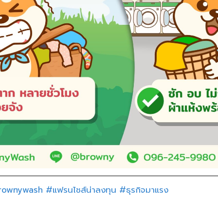
rownywash
#แฟรนไชส์น่าลงทุน
#ธุรกิจมาแรง