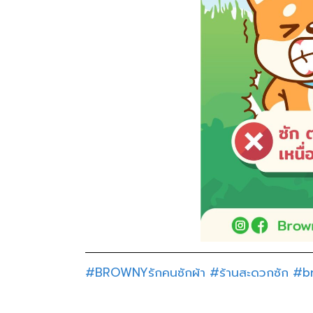
#BROWNYรักคนซักผ้า
#ร้านสะดวกซัก
#b