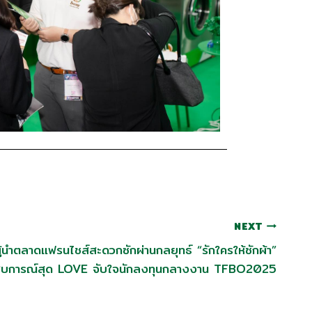
NEXT
ำตลาดแฟรนไชส์สะดวกซักผ่านกลยุทธ์ “รักใครให้ซักผ้า”
สบการณ์สุด LOVE จับใจนักลงทุนกลางงาน TFBO2025