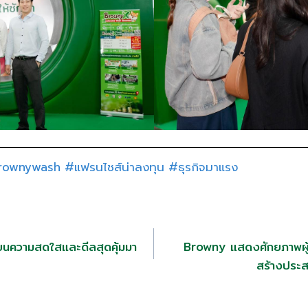
rownywash
#แฟรนไชส์น่าลงทุน
#ธุรกิจมาแรง
ความสดใสและดีลสุดคุ้มมา
Browny แสดงศักยภาพผู้น
สร้างประ