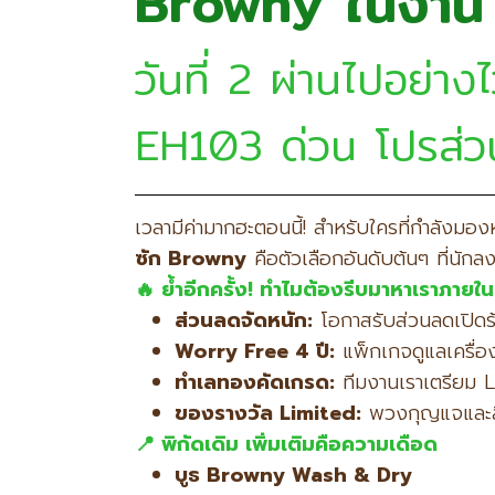
Browny ในงาน
วันที่ 2 ผ่านไปอย่าง
EH103 ด่วน โปรส่ว
เวลามีค่ามากฮะตอนนี้! สำหรับใครที่กำลังมอง
ซัก Browny
คือตัวเลือกอันดับต้นๆ ที่นักล
🔥
ย้ำอีกครั้ง! ทำไมต้องรีบมาหาเราภายใ
ส่วนลดจัดหนัก:
โอกาสรับส่วนลดเปิดร
Worry Free 4
ปี:
แพ็กเกจดูแลเครื่องฟ
ทำเลทองคัดเกรด:
ทีมงานเราเตรียม Li
ของรางวัล Limited:
พวงกุญแจและสิ
📍 พิกัดเดิม เพิ่มเติมคือความเดือด
บูธ Browny Wash & Dry