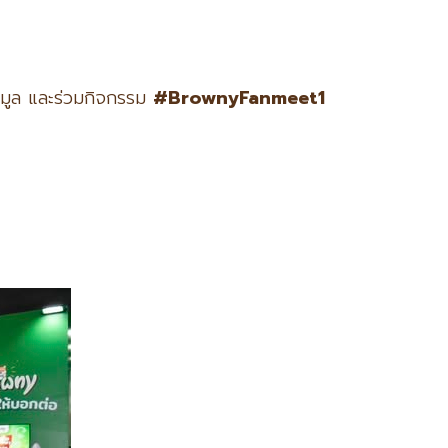
้อมูล และร่วมกิจกรรม
#BrownyFanmeet1