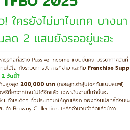
 TFBO 2025
ไว! ใครยังไม่มาไบเทค บางนา ต
นลด 2 แสนยังรออยู่นะฮะ
หาธุรกิจที่สร้าง Passive Income แบบมั่นคง บรรยากาศวันที่ 2
งทุนไว้ใจ ทั้งระบบการจัดการที่ง่าย และทีม
Franchise Supp
น 2
วันนี้?
้านสูงสุด
200,000
บาท
(ทอยลูกเต๋าลุ้นโชคกันแบบสดๆ!)
รีที่หาจากไหนไม่ได้อีกแล้ว เฉพาะในงานนี้เท่านั้นฮะ
st ทำเลเด็ดๆ ทั่วประเทศมาให้คุณเลือก จองก่อนมีสิทธิ์ก่อนนะ
นค้า Browny Collection เหลือจำนวนจำกัดแล้วน้าาา