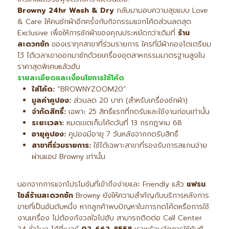
Browny 24hr Wash & Dry
กลับมามอบความสุขแบบ Love
& Care ให้คนซักผ้าอีกครั้งกับกิจกรรมแจกโค้ดส่วนลดสุด
Exclusive เพื่อให้การซักผ้าของคุณประหยัดกว่าเดิมที่
ร้าน
สะดวกซัก
ของเราทุกสาขาที่ร่วมรายการ ใครที่มีผ้ากองโตเตรียม
ไว้ ได้เวลาเอาออกมาซักด้วยเครื่องอุตสาหกรรมมาตรฐานสูงใน
ราคาสุดพิเศษแล้วฮับ
รายละเอียดและเงื่อนไขการใช้โค้ด
ใส่โค้ด:
“BROWNYZOOM20”
มูลค่าคูปอง:
ส่วนลด 20 บาท (สำหรับเครื่องซักผ้า)
จำกัดสิทธิ์:
เฉพาะ 25 สิทธิ์แรกที่กดรับและใช้งานก่อนเท่านั้น
ระยะเวลา:
หมดเขตเก็บโค้ดวันที่ 13 กรกฎาคม 68
อายุคูปอง:
คูปองมีอายุ 7 วันหลังจากกดรับสิทธิ์
สาขาที่ร่วมรายการ:
ใช้ได้เฉพาะสาขาที่รองรับการสแกนจ่าย
ผ่านแอป Browny เท่านั้น
นอกจากการแจกโปรโมชันที่เข้าถึงง่ายและ Friendly แล้ว
แฟรน
ไชส์ร้านสะดวกซัก
Browny ยังให้ความสำคัญกับบริการหลังการ
ขายที่เป็นอันดับหนึ่ง หากลูกค้าพบปัญหาในการกดโค้ดหรือการใช้
งานเครื่อง ไม่ต้องกังวลใจไปฮับ สามารถติดต่อ Call Center