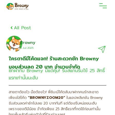
All Post
Browny
8 Jul 2O25
ใครตาดีมีโค้ดแจก! ร้านสะดวกซัก Browny
มอบส่วนลด 20 บาท จำนวนจำกัด
ซักผ้ากับ Browny มีแต่คุ้ม! รีบสแกนรีบใช้ 25 สิทธิ์
แรกเท่านั้นนะฮับ
สายตาต้องไว มือต้องไว! พี่ชิบะมีโค้ดลับมาฝากคนรักสะอาด
เพียงใส่โค้ด
“BROWNYZOOM20”
ในแอปพลิเคชัน Browny
รับส่วนลดค่าซักไปเลย 20 บาททันที แต่ต้องรีบหน่อยนะฮับ
เพราะของดีมีน้อย จำกัดเพียง 25 สิทธิ์แรกที่กดใช้ก่อนเท่านั้น
ใครเห็นแล้วรีบพุ่งตัวไปที่ร้านด่วนเลย!