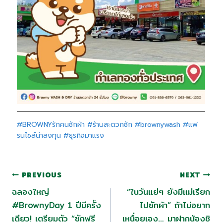
#BROWNYรักคนซักผ้า
#ร้านสะดวกซัก
#brownywash
#แฟ
รนไชส์น่าลงทุน
#ธุรกิจมาแรง
PREVIOUS
NEXT
ฉลองใหญ่
“ในวันแย่ๆ ยังมีแม่เรียก
#BrownyDay 1 ปีมีครั้ง
ไปซักผ้า” ถ้าไม่อยาก
เดียว! เตรียมตัว “ซักฟรี
เหนื่อยเอง… มาฝากน้องชิ