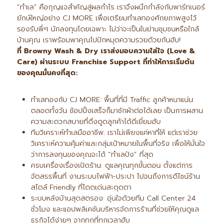
“ทำเล” คือกุญแจสำคัญสู่ผลกำไร เราจึงผนึกกำลังกับพาร์ทเนอร์
ยักษ์ใหญ่อย่าง CJ MORE เพื่อเตรียมทำเลทองศักยภาพสูงไว้
รองรับพี่ๆ นักลงทุนโดยเฉพาะ ไม่ว่าจะเป็นในย่านชุมชนหรือใกล้
บ้านคุณ เราพร้อมพาคุณไปปักหมุดความรวยด้วยกันฮับ!
ที่
Browny Wash & Dry เราส่งมอบความใส่ใจ (Love &
Care) ผ่านระบบ Franchise Support ที่ทำให้การเริ่มต้น
ของคุณมั่นคงที่สุด:
ทำเลทองกับ CJ MORE: พื้นที่ที่มี Traffic ลูกค้าหนาแน่น
ตลอดทั้งวัน ช้อปปิ้งเสร็จก็มาซักผ้าต่อได้เลย เป็นการผสาน
ความสะดวกสบายที่ดึงดูดลูกค้าได้ดีเยี่ยมฮับ
ทีมวิเคราะห์ทำเลมืออาชีพ: เราไม่เพียงแค่หาที่ให้ แต่เราช่วย
วิเคราะห์ความคุ้มค่าและกลุ่มเป้าหมายในพื้นที่จริง เพื่อให้มั่นใจ
ว่าการลงทุนของคุณจะได้ “ทำเลปัง” ที่สุด
ครบเครื่องเรื่องเปิดร้าน: ดูแลคุณทุกขั้นตอน ตั้งแต่การ
จัดสรรพื้นที่ งานระบบไฟฟ้า-ประปา ไปจนถึงการดีไซน์ร้าน
สไตล์ Friendly ที่โดดเด่นสะดุดตา
ระบบหลังบ้านสุดสตรอง: อุ่นใจด้วยทีม Call Center 24
ชั่วโมง และแอปพลิเคชันบริหารจัดการร้านที่ช่วยให้คุณดูแล
ธุรกิจได้ง่ายๆ จากทุกที่ทุกเวลาฮับ