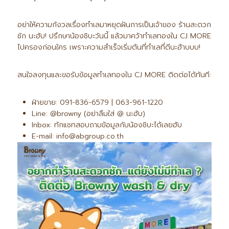
อย่าให้ความกังวลเรื่องทำเลมาหยุดฝันการเป็นเจ้าของ ร้านสะดวก
ซัก นะฮับ! ปรึกษาน้องชิบะวันนี้ แล้วมาคว้าทำเลทองใน CJ MORE
ไปครองก่อนใคร เพราะความสำเร็จเริ่มต้นที่ทำเลที่ดีนะฮ้าบบบ!
สนใจลงทุนและขอรับข้อมูลทำเลทองใน CJ MORE ติดต่อได้ทันที:
ฝ่ายขาย: 091-836-6579 | 063-961-1220
Line: @browny (อย่าลืมใส่ @ นะฮับ)
Inbox: ทักแชทสอบถามข้อมูลกับน้องชิบะได้เลยฮับ
E-mail: info@abgroup.co.th