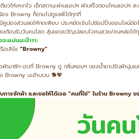
เดียวให้เหงาใจ เช็กสถานะผ่านแอปฯ ผ้าเสร็จตอนไหนแอปฯ ส
้อง Browny ก็ตามไปดูแลพี่ได้ทุกที่
ี้ มีคูปองส่วนลดให้กดเพียบ ประหยัดเงินไปช้อปปิ้งออนไลน์ต่อได
เศษต้อนรับวันคนโสด ลุ้นของขวัญปลอบใจคนสวย/คนหล่อได้ทุ
าจจะแน่นนะน๊าาา:
ือเสิร์ช
“Browny”
้วผ้ามาซัก-อบที่ Browny ดู กลิ่นหอมๆ ของน้ำยาปรับผ้านุ่มแ
่อน้อง Browny นะฮ้าบบบ 🐕💖
ขกับการซักผ้า และขอให้ได้เจอ “คนที่ใช่” ในร้าน Browny 