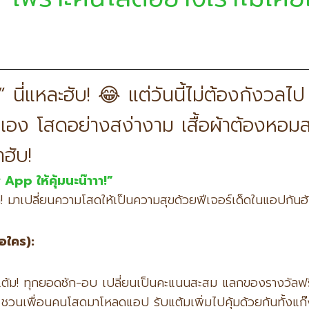
ง” นี่แหละฮับ! 😂 แต่วันนี้ไม่ต้องกังว
พี่ๆ เอง โสดอย่างสง่างาม เสื้อผ้าต้องหอม
ฮับ!
ny App
ให้คุ้มนะน๊าาา!”
ห้กด! มาเปลี่ยนความโสดให้เป็นความสุขด้วยฟีเจอร์เด็ดในแอปกันฮั
้อใคร):
้ม! ทุกยอดซัก-อบ เปลี่ยนเป็นคะแนนสะสม แลกของรางวัลฟร
 ชวนเพื่อนคนโสดมาโหลดแอป รับแต้มเพิ่มไปคุ้มด้วยกันทั้งแก