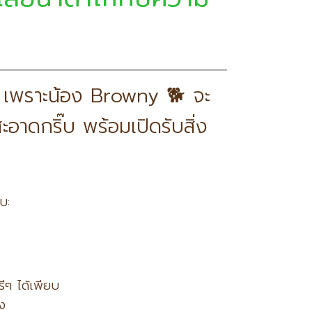
ลไป เพราะน้อง Browny 🐕 จะ
สะอาดกริ๊บ พร้อมเปิดรับสิ่ง
บ:
ีๆ ได้เพียบ
๊ง