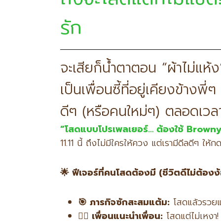
รัก
จะเสียก็น้ำตาตอน “ผ้าไม่แห้
เป็นเพื่อนซี้ที่อยู่เคียงข้าง
ดีๆ (หรือคนใหม่ๆ) ตลอดเวลา
“
โสดแบบโปรเพลเยอร์… ต้องใช้ Brow
11.11 นี้ ถึงไม่มีใครให้ควง แต่เรามีดีลดีๆ ใ
🌟
ฟีเจอร์ที่คนโสดต้องมี (ชีวิตดีไม่ต้องง
🎯
ภารกิจซักสะสมแต้ม:
โสดแล้วรวยแต
👯‍♂️
เพื่อนแนะนำเพื่อน:
โสดแต่ไม่เหงา!