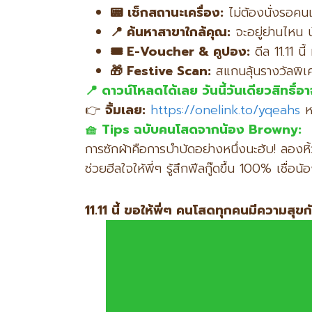
📟
เช็กสถานะเครื่อง:
ไม่ต้องนั่งรอคน
📍
ค้นหาสาขาใกล้คุณ:
จะอยู่ย่านไหน น
🎟️ E-Voucher &
คูปอง:
ดีล 11.11 น
🎁 Festive Scan:
สแกนลุ้นรางวัลพิ
📍
ดาวน์โหลดได้เลย วันนี้วันเดียวสิทธิ์อ
👉
จิ้มเลย:
https://onelink.to/yqeahs
หร
🧺 Tips
ฉบับคนโสดจากน้อง Browny:
การซักผ้าคือการบำบัดอย่างหนึ่งนะฮับ! ลองหิ
ช่วยฮีลใจให้พี่ๆ รู้สึกฟีลกู๊ดขึ้น 100% เชื
11.11 นี้ ขอให้พี่ๆ คนโสดทุกคนมีความสุ