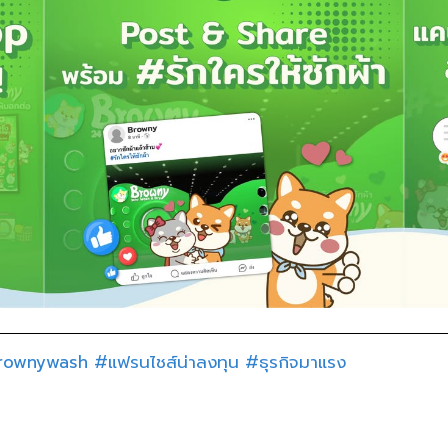
rownywash
#แฟรนไชส์น่าลงทุน
#ธุรกิจมาแรง