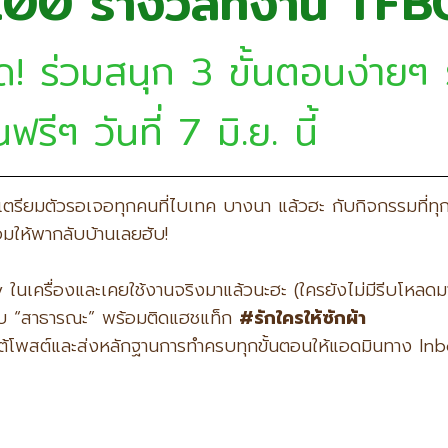
 100 รางวัลที่งาน TF
าด! ร่วมสนุก 3 ขั้นตอนง่าย
ีๆ วันที่ 7 มิ.ย. นี้
บะเตรียมตัวรอเจอทุกคนที่ไบเทค บางนา แล้วฮะ กับกิจกรรมท
อมให้พากลับบ้านเลยฮับ!
นเครื่องและเคยใช้งานจริงมาแล้วนะฮะ (ใครยังไม่มีรีบโหลดมา
บบ “สาธารณะ” พร้อมติดแฮชแท็ก
#
รักใครให้ซักผ้า
้โพสต์และส่งหลักฐานการทำครบทุกขั้นตอนให้แอดมินทาง Inbox 