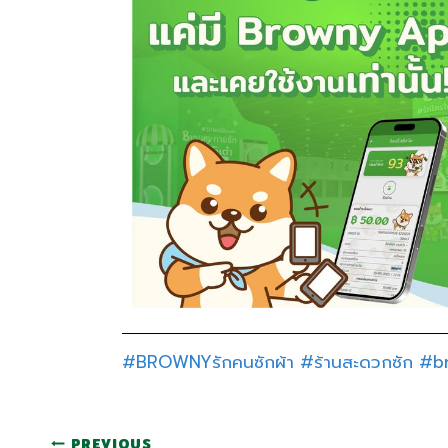
#BROWNYรักคนซักผ้า
#ร้านสะดวกซัก
#b
PREVIOUS