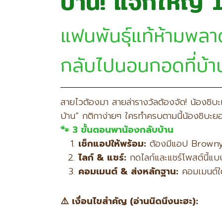
บ้าน! แจกใหญ่
แฟนพันธุ์แท้ห้ามพล
กลับไปนอนกอดที่บ้านฟร
สายไวต้องมา สายล่ารางวัลต้องจัด! น้องชิ
บ้าน” กติกาง่ายๆ ใครทำครบตามนี้น้องชิบะย
🐾 3 ขั้นตอนพาน้องกลับบ้าน
เช็กแอปให้พร้อม:
ต้องมีแอป Browny ใ
ไลก์ &
แชร์:
กดไลก์และแชร์โพสต์นี้แ
คอมเมนต์ &
ส่งหลักฐาน:
คอมเมนต์ใต
⚠️
เงื่อนไขสำคัญ (อ่านนิดนึงนะฮะ):