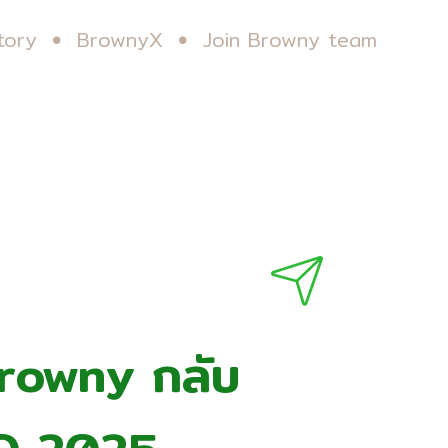
tory
BrownyX
Join Browny team
rowny กลับ