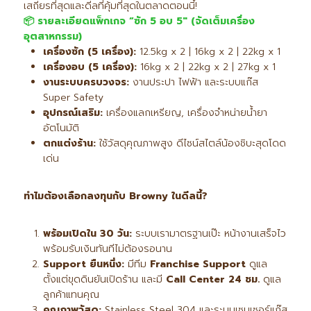
เสถียรที่สุดและดีลที่คุ้มที่สุดในตลาดตอนนี้!
📦
รายละเอียดแพ็กเกจ “ซัก 5
อบ 5″ (
จัดเต็มเครื่อง
อุตสาหกรรม)
เครื่องซัก (5
เครื่อง):
12.5kg x 2 | 16kg x 2 | 22kg x 1
เครื่องอบ (5
เครื่อง):
16kg x 2 | 22kg x 2 | 27kg x 1
งานระบบครบวงจร:
งานประปา ไฟฟ้า และระบบแก๊ส
Super Safety
อุปกรณ์เสริม:
เครื่องแลกเหรียญ, เครื่องจำหน่ายน้ำยา
อัตโนมัติ
ตกแต่งร้าน:
ใช้วัสดุคุณภาพสูง ดีไซน์สไตล์น้องชิบะสุดโดด
เด่น
ทำไมต้องเลือกลงทุนกับ Browny
ในดีลนี้?
พร้อมเปิดใน 30
วัน:
ระบบเรามาตรฐานเป๊ะ หน้างานเสร็จไว
พร้อมรับเงินทันทีไม่ต้องรอนาน
Support
ยืนหนึ่ง:
มีทีม
Franchise Support
ดูแล
ตั้งแต่ขุดดินยันเปิดร้าน และมี
Call Center 24
ชม.
ดูแล
ลูกค้าแทนคุณ
คุณภาพวัสดุ:
Stainless Steel 304 และระบบเซนเซอร์แก๊ส