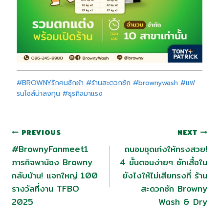
#BROWNYรักคนซักผ้า
#ร้านสะดวกซัก
#brownywash
#แฟ
รนไชส์น่าลงทุน
#ธุรกิจมาแรง
PREVIOUS
NEXT
#BrownyFanmeet1
ถนอมชุดเก่งให้ทรงสวย!
ภารกิจพาน้อง Browny
4 ขั้นตอนง่ายๆ ซักเสื้อใน
กลับบ้าน! แจกใหญ่ 100
ยังไงให้ไม่เสียทรงที่ ร้าน
รางวัลที่งาน TFBO
สะดวกซัก Browny
2025
Wash & Dry